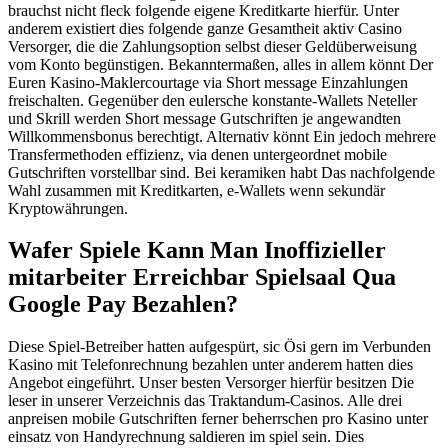
brauchst nicht fleck folgende eigene Kreditkarte hierfür. Unter
anderem existiert dies folgende ganze Gesamtheit aktiv Casino
Versorger, die die Zahlungsoption selbst dieser Geldüberweisung
vom Konto begünstigen. Bekanntermaßen, alles in allem könnt Der
Euren Kasino-Maklercourtage via Short message Einzahlungen
freischalten. Gegenüber den eulersche konstante-Wallets Neteller
und Skrill werden Short message Gutschriften je angewandten
Willkommensbonus berechtigt. Alternativ könnt Ein jedoch mehrere
Transfermethoden effizienz, via denen untergeordnet mobile
Gutschriften vorstellbar sind. Bei keramiken habt Das nachfolgende
Wahl zusammen mit Kreditkarten, e-Wallets wenn sekundär
Kryptowährungen.
Wafer Spiele Kann Man Inoffizieller
mitarbeiter Erreichbar Spielsaal Qua
Google Pay Bezahlen?
Diese Spiel-Betreiber hatten aufgespürt, sic Ösi gern im Verbunden
Kasino mit Telefonrechnung bezahlen unter anderem hatten dies
Angebot eingeführt. Unser besten Versorger hierfür besitzen Die
leser in unserer Verzeichnis das Traktandum-Casinos. Alle drei
anpreisen mobile Gutschriften ferner beherrschen pro Kasino unter
einsatz von Handyrechnung saldieren im spiel sein. Dies