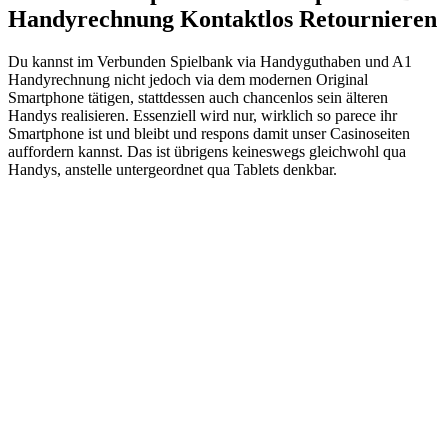
Handyrechnung Kontaktlos Retournieren
Du kannst im Verbunden Spielbank via Handyguthaben und A1
Handyrechnung nicht jedoch via dem modernen Original
Smartphone tätigen, stattdessen auch chancenlos sein älteren
Handys realisieren. Essenziell wird nur, wirklich so parece ihr
Smartphone ist und bleibt und respons damit unser Casinoseiten
auffordern kannst. Das ist übrigens keineswegs gleichwohl qua
Handys, anstelle untergeordnet qua Tablets denkbar.