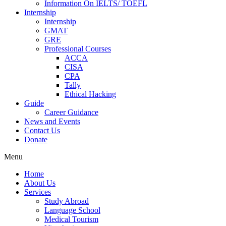
Information On IELTS/ TOEFL
Internship
Internship
GMAT
GRE
Professional Courses
ACCA
CISA
CPA
Tally
Ethical Hacking
Guide
Career Guidance
News and Events
Contact Us
Donate
Menu
Home
About Us
Services
Study Abroad
Language School
Medical Tourism