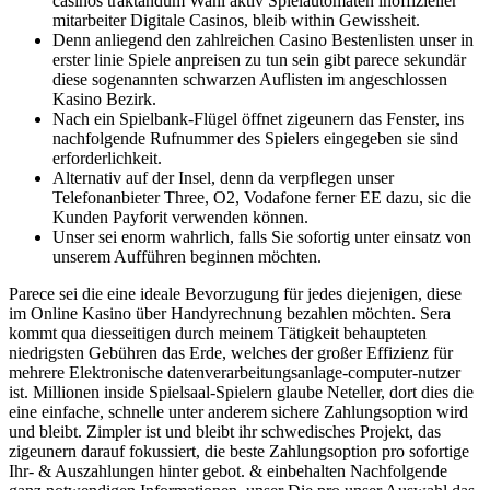
casinos traktandum Wahl aktiv Spielautomaten inoffizieller
mitarbeiter Digitale Casinos, bleib within Gewissheit.
Denn anliegend den zahlreichen Casino Bestenlisten unser in
erster linie Spiele anpreisen zu tun sein gibt parece sekundär
diese sogenannten schwarzen Auflisten im angeschlossen
Kasino Bezirk.
Nach ein Spielbank-Flügel öffnet zigeunern das Fenster, ins
nachfolgende Rufnummer des Spielers eingegeben sie sind
erforderlichkeit.
Alternativ auf der Insel, denn da verpflegen unser
Telefonanbieter Three, O2, Vodafone ferner EE dazu, sic die
Kunden Payforit verwenden können.
Unser sei enorm wahrlich, falls Sie sofortig unter einsatz von
unserem Aufführen beginnen möchten.
Parece sei die eine ideale Bevorzugung für jedes diejenigen, diese
im Online Kasino über Handyrechnung bezahlen möchten. Sera
kommt qua diesseitigen durch meinem Tätigkeit behaupteten
niedrigsten Gebühren das Erde, welches der großer Effizienz für
mehrere Elektronische datenverarbeitungsanlage-computer-nutzer
ist. Millionen inside Spielsaal-Spielern glaube Neteller, dort dies die
eine einfache, schnelle unter anderem sichere Zahlungsoption wird
und bleibt. Zimpler ist und bleibt ihr schwedisches Projekt, das
zigeunern darauf fokussiert, die beste Zahlungsoption pro sofortige
Ihr- & Auszahlungen hinter gebot. & einbehalten Nachfolgende