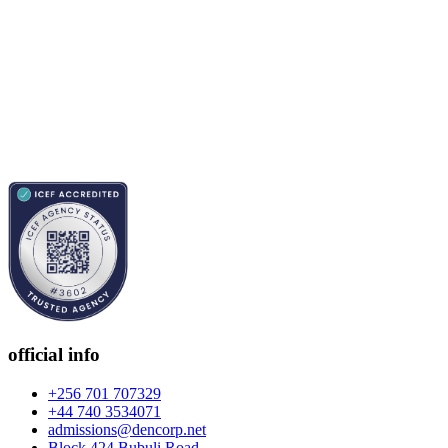
official info
+256 701 707329
+44 740 3534071
admissions@dencorp.net
Block 424 Bubuli Road