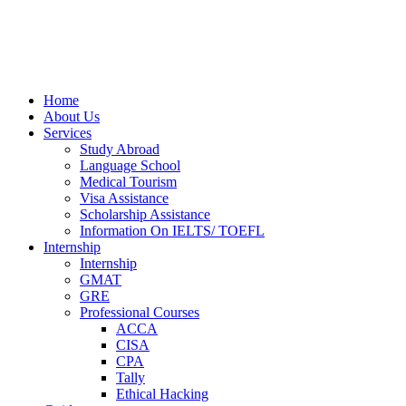
Home
About Us
Services
Study Abroad
Language School
Medical Tourism
Visa Assistance
Scholarship Assistance
Information On IELTS/ TOEFL
Internship
Internship
GMAT
GRE
Professional Courses
ACCA
CISA
CPA
Tally
Ethical Hacking