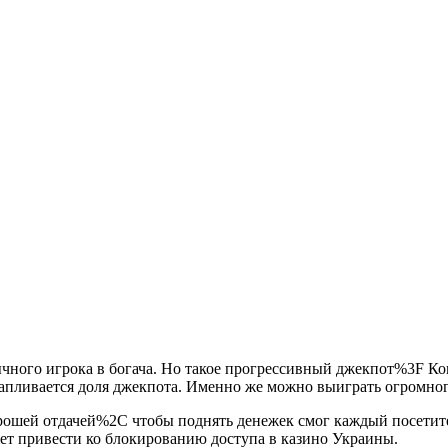
ычного игрока в богача. Но такое прогрессивный джекпот%3F К
апливается доля джекпота. Именно же можно выиграть огромного
рошей отдачей%2C чтобы поднять денежек смог каждый посетит
т привести ко блокированию доступа в казино Украины.