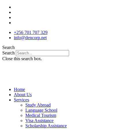
Skip
to
content
+256 701 707 329
info@dencorp.net
Search
Search
Close this search box.
Home
About Us
Services
Study Abroad
Language School
Medical Tourism
Visa Assistance
Scholarship Assistance