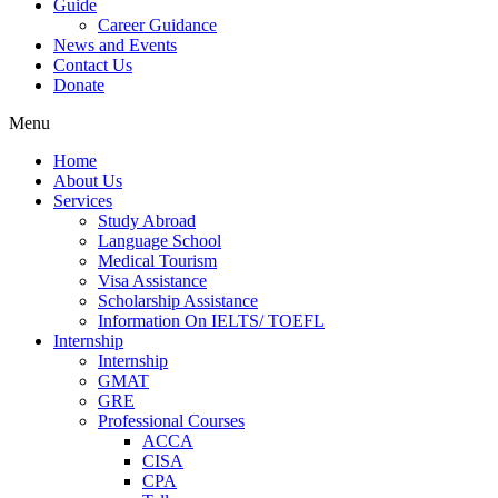
Guide
Career Guidance
News and Events
Contact Us
Donate
Menu
Home
About Us
Services
Study Abroad
Language School
Medical Tourism
Visa Assistance
Scholarship Assistance
Information On IELTS/ TOEFL
Internship
Internship
GMAT
GRE
Professional Courses
ACCA
CISA
CPA