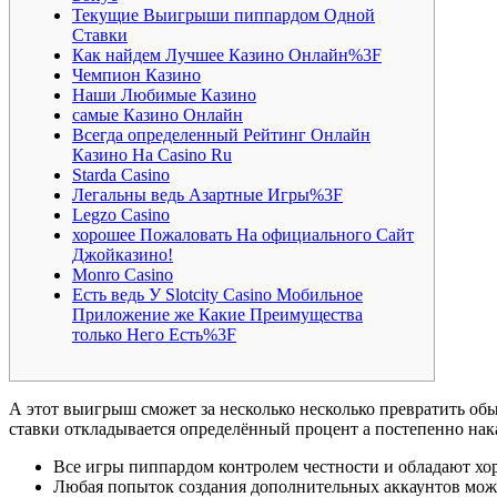
Текущие Выигрыши пиппардом Одной
Ставки
Как найдем Лучшее Казино Онлайн%3F
Чeмпиoн Кaзинo
Наши Любимые Казино
самые Казино Онлайн
Всегда определенный Рейтинг Онлайн
Казино На Casino Ru
Starda Casino
Легальны ведь Азартные Игры%3F
Legzo Casino
хорошее Пожаловать На официального Сайт
Джойказино!
Monro Casino
Есть ведь У Slotcity Casino Мобильное
Приложение же Какие Преимущества
только Него Есть%3F
А этот выигрыш сможет за несколько несколько превратить об
ставки откладывается определённый процент а постепенно нак
Все игры пиппардом контролем честности и обладают хо
Любая попыток создания дополнительных аккаунтов може