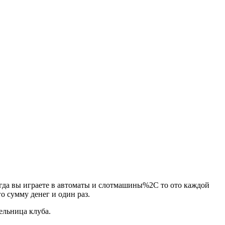
огда вы играете в автоматы и слотмашины%2C то ото каждой
 сумму денег и один раз.
ельница клуба.