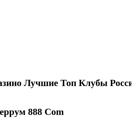
зино Лучшие Топ Клубы Росс
еррум 888 Com