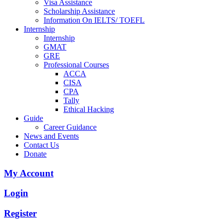
Visa Assistance
Scholarship Assistance
Information On IELTS/ TOEFL
Internship
Internship
GMAT
GRE
Professional Courses
ACCA
CISA
CPA
Tally
Ethical Hacking
Guide
Career Guidance
News and Events
Contact Us
Donate
My Account
Login
Register