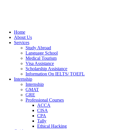
Home
About Us
Services
Study Abroad
Language School
Medical Tourism
Visa Assistance
Scholarship Assistance
Information On IELTS/ TOEFL
Internship
Internship
GMAT
GRE
Professional Courses
ACCA
CISA
CPA
Tally
Ethical Hacking