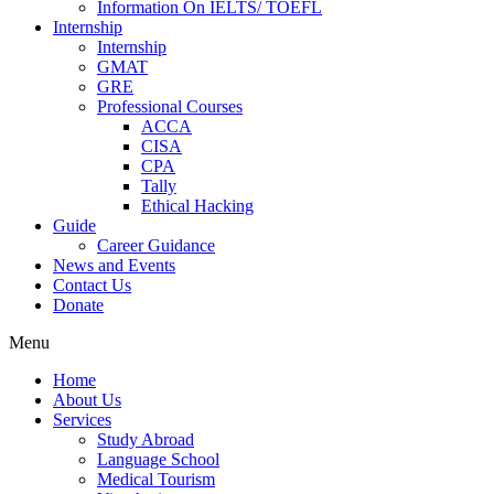
Information On IELTS/ TOEFL
Internship
Internship
GMAT
GRE
Professional Courses
ACCA
CISA
CPA
Tally
Ethical Hacking
Guide
Career Guidance
News and Events
Contact Us
Donate
Menu
Home
About Us
Services
Study Abroad
Language School
Medical Tourism