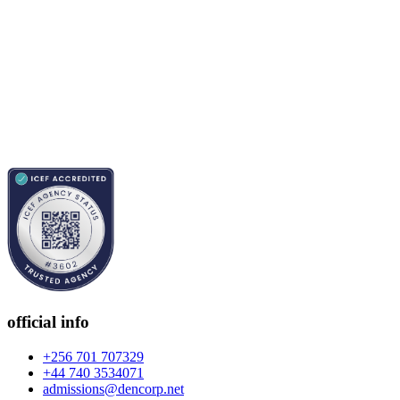
official info
+256 701 707329
+44 740 3534071
admissions@dencorp.net