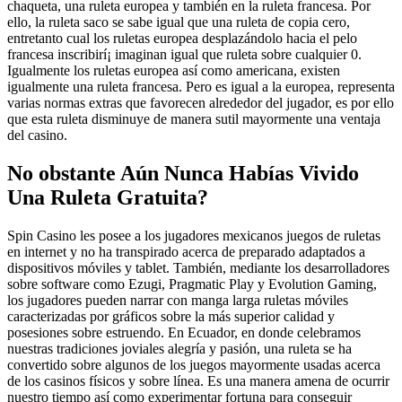
chaqueta, una ruleta europea y también en la ruleta francesa. Por
ello, la ruleta saco se sabe igual que una ruleta de copia cero,
entretanto cual los ruletas europea desplazándolo hacia el pelo
francesa inscribirí¡ imaginan igual que ruleta sobre cualquier 0.
Igualmente los ruletas europea así­ como americana, existen
igualmente una ruleta francesa. Pero es igual a la europea, representa
varias normas extras que favorecen alrededor del jugador, es por ello
que esta ruleta disminuye de manera sutil mayormente una ventaja
del casino.
No obstante Aún Nunca Habías Vivido
Una Ruleta Gratuita?
Spin Casino les posee a los jugadores mexicanos juegos de ruletas
en internet y no ha transpirado acerca de preparado adaptados a
dispositivos móviles y tablet. También, mediante los desarrolladores
sobre software como Ezugi, Pragmatic Play y Evolution Gaming,
los jugadores pueden narrar con manga larga ruletas móviles
caracterizadas por gráficos sobre la más superior calidad y
posesiones sobre estruendo. En Ecuador, en donde celebramos
nuestras tradiciones joviales alegría y pasión, una ruleta se ha
convertido sobre algunos de los juegos mayormente usadas acerca
de los casinos físicos y sobre línea. Es una manera amena de ocurrir
nuestro tiempo así­ como experimentar fortuna para conseguir