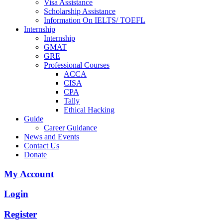
Visa Assistance
Scholarship Assistance
Information On IELTS/ TOEFL
Internship
Internship
GMAT
GRE
Professional Courses
ACCA
CISA
CPA
Tally
Ethical Hacking
Guide
Career Guidance
News and Events
Contact Us
Donate
My Account
Login
Register