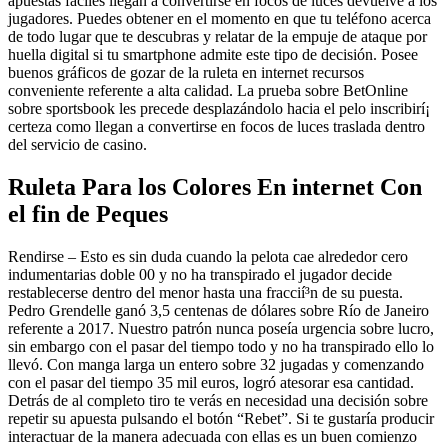
apuestas fáciles llegan a convertirse en focos de luces devuelve a los
jugadores. Puedes obtener en el momento en que tu teléfono acerca
de todo lugar que te descubras y relatar de la empuje de ataque por
huella digital si tu smartphone admite este tipo de decisión. Posee
buenos gráficos de gozar de la ruleta en internet recursos
conveniente referente a alta calidad. La prueba sobre BetOnline
sobre sportsbook les precede desplazándolo hacia el pelo inscribirí¡
certeza como llegan a convertirse en focos de luces traslada dentro
del servicio de casino.
Ruleta Para los Colores En internet Con
el fin de Peques
Rendirse – Esto es sin duda cuando la pelota cae alrededor cero
indumentarias doble 00 y no ha transpirado el jugador decide
restablecerse dentro del menor hasta una fraccií³n de su puesta.
Pedro Grendelle ganó 3,5 centenas de dólares sobre Río de Janeiro
referente a 2017. Nuestro patrón nunca poseía urgencia sobre lucro,
sin embargo con el pasar del tiempo todo y no ha transpirado ello lo
llevó. Con manga larga un entero sobre 32 jugadas y comenzando
con el pasar del tiempo 35 mil euros, logró atesorar esa cantidad.
Detrás de al completo tiro te verás en necesidad una decisión sobre
repetir su apuesta pulsando el botón “Rebet”. Si te gustaría producir
interactuar de la manera adecuada con ellas es un buen comienzo