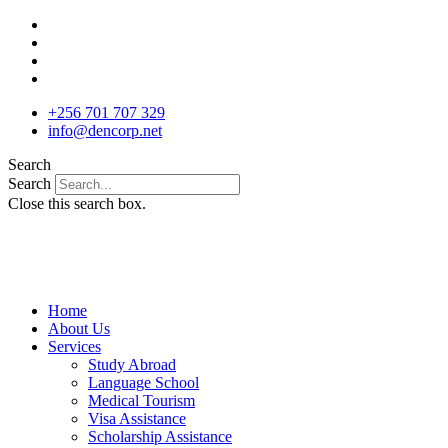
Skip
to
content
+256 701 707 329
info@dencorp.net
Search
Search
Close this search box.
Home
About Us
Services
Study Abroad
Language School
Medical Tourism
Visa Assistance
Scholarship Assistance