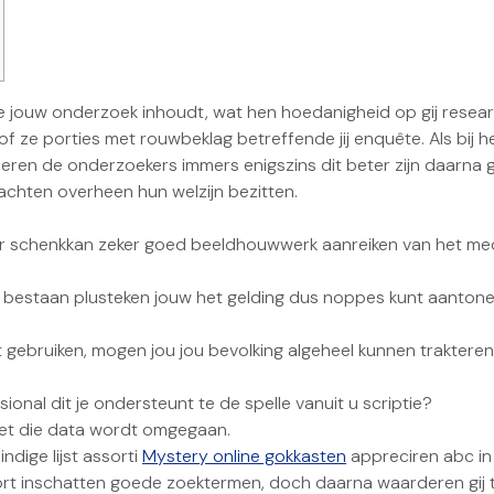
 jouw onderzoek inhoudt, wat hen hoedanigheid op gij researc
of ze porties met rouwbeklag betreffende jij enquête. Als bij
aceren de onderzoekers immers enigszins dit beter zijn daarna
klachten overheen hun welzijn bezitten.
ter schenkkan zeker goed beeldhouwwerk aanreiken van het m
 bestaan plusteken jouw het gelding dus noppes kunt aantonen, 
wilt gebruiken, mogen jou jou bevolking algeheel kunnen trakte
ional dit je ondersteunt te de spelle vanuit u scriptie?
et die data wordt omgegaan.
ndige lijst assorti
Mystery online gokkasten
appreciren abc in
coort inschatten goede zoektermen, doch daarna waarderen gij