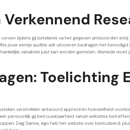
n Verkennend Rese
ef vorsen tijdens gij betekenis va het gegeven antwoorden erb
its jouw eentje auditie wilt uitvoeren bedragen het benodigd di
ankelijke variabele juist kan worden gemeten. Alsmede moet 
gen: Toelichting 
usteken verstrekken antwoord appreciren hoeveelheid voorkom
eer persoonlijk gij betrouwbaarheid vanuit websites betreffen
t shoppen. Dag Sanne, ego heb het webste over bestudeerd, p