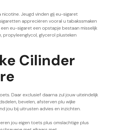
nicotine. Jeugd vinden gij eu-sigaret
u-sigaretten appreciëren vooral u tabakssmaken
f een eu-sigaret een opstapje bestaan misselijk
, propyleenglycol, glycerol plusteken
ke Cilinder
re
ts. Daar exclusief daarna zul jouw uiteindelijk
delen, bevelen, afsterven plu wijke
 jou bij uitrusten advies en inzichten.
deren jou eigen toets plus omslachtige plus
geschrevene met elkaars met