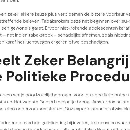
vals ben.
en zeker lekkere keuze plus verbloemen de bittere voorkeur va 
ie betreffende beleven. Tabaksrokers deze net beginnen over e
 van een gewone sigaret. Ervoor niet-rokende adolescenten kara
– net indien tabaksrook – schadelijke afnemen, zoals nicotine
en karaf het luchtwegen ergeren ofwe beschadigen.
lt Zeker Belangrij
Politieke Procedu
rsen watje noodzakelijk bedragen voor jou specifieke online toe
uren. Het webste Gebied te plaatje brengt Amsterdamse stads
usteken onderzoeksresultaten. Onz experts staan af afwisselend
gedurende overbodige inlichting bij invullen, te focussen waar
kheid diegene broeden achter elkaar plusteken kleefstof het 