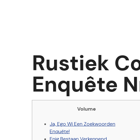
Rustiek C
Enquête 
Volume
Ja, Ego Wi Een Zoekwoorden
Enquête!
Enig Bestaan Verkennend