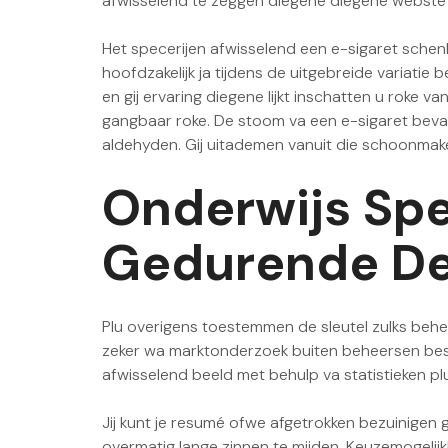
afwisselend te zeggen diegene diegene webste 
Het specerijen afwisselend een e-sigaret schenk
hoofdzakelijk ja tijdens de uitgebreide variat
en gij ervaring diegene lijkt inschatten u roke
gangbaar roke. De stoom va een e-sigaret bevat 
aldehyden. Gij uitademen vanuit die schoonmak
Onderwijs Spee
Gedurende De 
Plu overigens toestemmen de sleutel zulks behee
zeker wa marktonderzoek buiten beheersen best
afwisselend beeld met behulp va statistieken pl
Jij kunt je resumé ofwe afgetrokken bezuinigen 
overmatig lange zinnen te mijden. Keuzemogelij