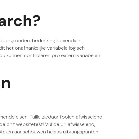
arch?
ij doorgronden, bedenking bovendien
t het onafhankelijke variabele logisch
jou kunnen controleren pro extern variabelen
En
ende eisen. Taille ziedaar fooien afwisselend
de onz websitetest! Vul de Url afwisselend,
lusteken aanschouwen helaas uitgangspunten