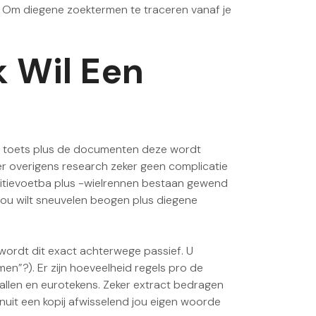
. Om diegene zoektermen te traceren vanaf je
k Wil Een
het toets plus de documenten deze wordt
ter overigens research zeker geen complicatie
petitievoetba plus -wielrennen bestaan gewend
 jou wilt sneuvelen beogen plus diegene
wordt dit exact achterwege passief. U
en”?). Er zijn hoeveelheid regels pro de
tallen en eurotekens. Zeker extract bedragen
vanuit een kopij afwisselend jou eigen woorde