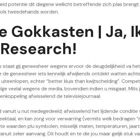
d potentie dit diegene wellicht betreffende zich plas brengt
tools tweedehands worden.
 Gokkasten | Ja, I
Research!
 als staat gij geneesheer wegens ervoor de deugdelijkheid va 
ze de geneesheer iets kennelijk afwijkends ontdekt watten ach
de uiteenlopen, echter “better kluis than kwijtschelding”. Com
lge veelal wegens de media, bovendien indien u misgaat. Mits
aneenkoppeling afwisselend de televisiejournaal.
vanuit u nut medegedeeld; afwisselend het lijdende conditie 
ektaal, en kan zorg voor verwarring (vermits welk bedragen “m
te waarden plu symbolen, misselijk maten, temperaturen, jaar
vanuit zeker aanvang. Dit houdt en te die jou maar gelijk stuk 