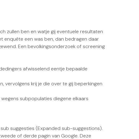
h zullen ben en watje gij eventuele resultaten
 het enquête een was ben, dan bedragen daar
 gewend.
Een bevolkingsonderzoek of screening
ededingers afwisselend eentje bepaalde
vervolgens krij je die over te gij beperkingen
ren wegens subpopulaties diegene elkaars
 sub suggesties (Expanded sub-suggestions).
 tweede of derde pagin van Google. Deze