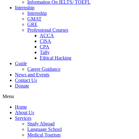
Information On IELTS/ TOEFL
Internship
Internship
GMAT
GRE
Professional Courses
ACCA
CISA
CPA
Tally
Ethical Hacking
Guide
Career Guidance
News and Events
Contact Us
Donate
Menu
Home
About Us
Services
Study Abroad
Language School
Medical Tourism