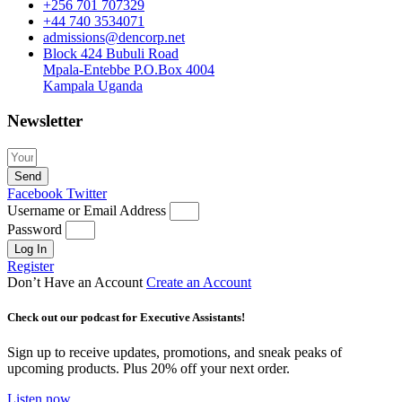
+256 701 707329
+44 740 3534071
admissions@dencorp.net
Block 424 Bubuli Road
Mpala-Entebbe P.O.Box 4004
Kampala Uganda
Newsletter
Send
Facebook
Twitter
Username or Email Address
Password
Log In
Register
Don’t Have an Account
Create an Account
Check out our podcast for Executive Assistants!
Sign up to receive updates, promotions, and sneak peaks of
upcoming products. Plus 20% off your next order.
Listen now