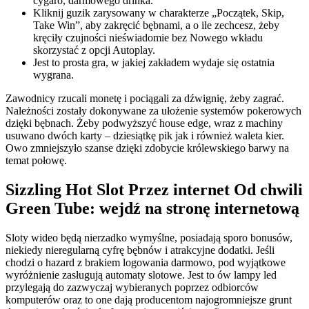
cygaro, darmowego drinka.
Kliknij guzik zarysowany w charakterze „Początek, Skip,
Take Win”, aby zakręcić bębnami, a o ile zechcesz, żeby
kręciły czujności nieświadomie bez Nowego wkładu
skorzystać z opcji Autoplay.
Jest to prosta gra, w jakiej zakładem wydaje się ostatnia
wygrana.
Zawodnicy rzucali monetę i pociągali za dźwignię, żeby zagrać.
Należności zostały dokonywane za ułożenie systemów pokerowych
dzięki bębnach. Żeby podwyższyć house edge, wraz z machiny
usuwano dwóch karty – dziesiątkę pik jak i również waleta kier.
Owo zmniejszyło szanse dzięki zdobycie królewskiego barwy na
temat połowę.
Sizzling Hot Slot Przez internet Od chwili
Green Tube: wejdź na stronę internetową
Sloty wideo będą nierzadko wymyślne, posiadają sporo bonusów,
niekiedy nieregularną cyfrę bębnów i atrakcyjne dodatki. Jeśli
chodzi o hazard z brakiem logowania darmowo, pod wyjątkowe
wyróżnienie zasługują automaty slotowe. Jest to ów lampy led
przylegają do zazwyczaj wybieranych poprzez odbiorców
komputerów oraz to one dają producentom najogromniejsze grunt