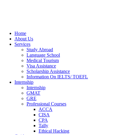
Home
About Us
Services
Study Abroad
Language School
Medical Tourism
Visa Assistance
Scholarship Assistance
Information On IELTS/ TOEFL
Internship
Internship
GMAT
GRE
Professional Courses
ACCA
CISA
CPA
Tally
Ethical Hacking