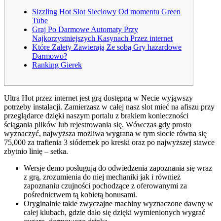
Sizzling Hot Slot Sieciowy Od momentu Green
Tube
Graj Po Darmowe Automaty Przy
Najkorzystniejszych Kasynach Przez internet
Które Zalety Zawierają Ze sobą Gry hazardowe
Darmowo?
Ranking Gierek
Ultra Hot przez internet jest grą dostępną w Necie wyjąwszy
potrzeby instalacji. Zamierzasz w całej nasz slot mieć na afiszu przy
przeglądarce dzięki naszym portalu z brakiem konieczności
ściągania plików lub rejestrowania się.
Wówczas gdy prosto
wyznaczyć, najwyższa możliwa wygrana w tym slocie równa się
75,000 za trafienia 3 siódemek po kreski oraz po najwyższej stawce
zbytnio linię – setka.
Wersje demo posługują do odwiedzenia zapoznania się wraz
z grą, zrozumienia do niej mechaniki jak i również
zapoznaniu czujności pochodzące z oferowanymi za
pośrednictwem tą kobietą bonusami.
Oryginalnie takie zwyczajne machiny wyznaczone dawny w
całej klubach, gdzie dało się dzięki wymienionych wygrać