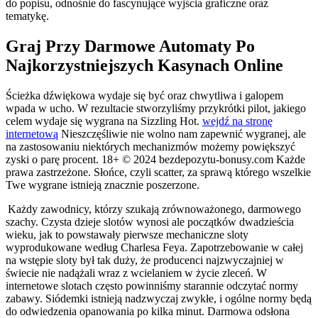
do popisu, odnośnie do fascynujące wyjścia graficzne oraz
tematykę.
Graj Przy Darmowe Automaty Po
Najkorzystniejszych Kasynach Online
Ścieżka dźwiękowa wydaje się być oraz chwytliwa i galopem
wpada w ucho. W rezultacie stworzyliśmy przykrótki pilot, jakiego
celem wydaje się wygrana na Sizzling Hot.
wejdź na stronę
internetową
Nieszczęśliwie nie wolno nam zapewnić wygranej, ale
na zastosowaniu niektórych mechanizmów możemy powiększyć
zyski o parę procent. 18+ © 2024 bezdepozytu-bonusy.com Każde
prawa zastrzeżone. Słońce, czyli scatter, za sprawą którego wszelkie
Twe wygrane istnieją znacznie poszerzone.
Każdy zawodnicy, którzy szukają zrównoważonego, darmowego
szachy. Czysta dzieje slotów wynosi ale początków dwadzieścia
wieku, jak to powstawały pierwsze mechaniczne sloty
wyprodukowane według Charlesa Feya. Zapotrzebowanie w całej
na wstępie sloty był tak duży, że producenci najzwyczajniej w
świecie nie nadążali wraz z wcielaniem w życie zleceń. W
internetowe slotach często powinniśmy starannie odczytać normy
zabawy. Siódemki istnieją nadzwyczaj zwykłe, i ogólne normy będą
do odwiedzenia opanowania po kilka minut. Darmowa odsłona