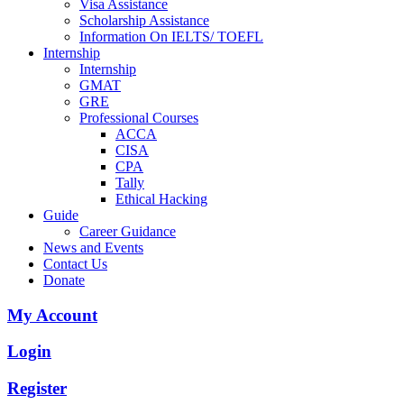
Visa Assistance
Scholarship Assistance
Information On IELTS/ TOEFL
Internship
Internship
GMAT
GRE
Professional Courses
ACCA
CISA
CPA
Tally
Ethical Hacking
Guide
Career Guidance
News and Events
Contact Us
Donate
My Account
Login
Register