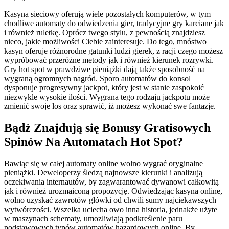
Kasyna sieciowy oferują wiele pozostałych komputerów, w tym
chodliwe automaty do odwiedzenia gier, tradycyjne gry karciane jak
i również ruletkę. Oprócz twego stylu, z pewnością znajdziesz
nieco, jakie możliwości Ciebie zainteresuje. Do tego, mnóstwo
kasyn oferuje różnorodne gatunki ludzi gierek, z racji czego możesz
wypróbować przeróżne metody jak i również kierunek rozrywki.
Gry hot spot w prawdziwe pieniążki dają także sposobność na
wygraną ogromnych nagród. Sporo automatów do konsol
dysponuje progresywny jackpot, który jest w stanie zaspokoić
niezwykle wysokie ilości. Wygrana tego rodzaju jackpotu może
zmienić swoje los oraz sprawić, iż możesz wykonać swe fantazje.
Bądź Znajdują się Bonusy Gratisowych
Spinów Na Automatach Hot Spot?
Bawiąc się w całej automaty online wolno wygrać oryginalne
pieniążki. Deweloperzy śledzą najnowsze kierunki i analizują
oczekiwania internautów, by zagwarantować dywanowi całkowitą
jak i również urozmaiconą propozycję. Odwiedzając kasyna online,
wolno uzyskać zawrotów główki od chwili sumy najciekawszych
wytwórczości. Wszelka uciecha owo inna historia, jednakże użyte
w maszynach schematy, umozliwiają podkreślenie paru
podstawowych typów automatów hazardowych online. By