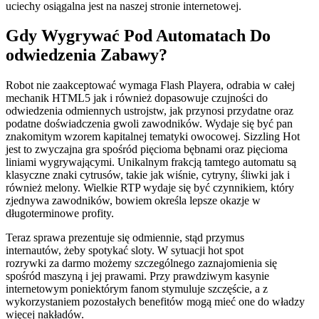
uciechy osiągalna jest na naszej stronie internetowej.
Gdy Wygrywać Pod Automatach Do
odwiedzenia Zabawy?
Robot nie zaakceptować wymaga Flash Playera, odrabia w całej
mechanik HTML5 jak i również dopasowuje czujności do
odwiedzenia odmiennych ustrojstw, jak przynosi przydatne oraz
podatne doświadczenia gwoli zawodników. Wydaje się być pan
znakomitym wzorem kapitalnej tematyki owocowej. Sizzling Hot
jest to zwyczajna gra spośród pięcioma bębnami oraz pięcioma
liniami wygrywającymi. Unikalnym frakcją tamtego automatu są
klasyczne znaki cytrusów, takie jak wiśnie, cytryny, śliwki jak i
również melony. Wielkie RTP wydaje się być czynnikiem, który
zjednywa zawodników, bowiem określa lepsze okazje w
długoterminowe profity.
Teraz sprawa prezentuje się odmiennie, stąd przymus
internautów, żeby spotykać sloty. W sytuacji hot spot
rozrywki za darmo możemy szczególnego zaznajomienia się
spośród maszyną i jej prawami. Przy prawdziwym kasynie
internetowym poniektórym fanom stymuluje szczęście, a z
wykorzystaniem pozostałych benefitów mogą mieć one do władzy
więcej nakładów.