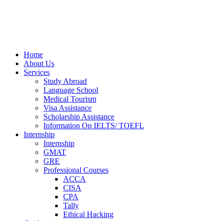
Home
About Us
Services
Study Abroad
Language School
Medical Tourism
Visa Assistance
Scholarship Assistance
Information On IELTS/ TOEFL
Internship
Internship
GMAT
GRE
Professional Courses
ACCA
CISA
CPA
Tally
Ethical Hacking