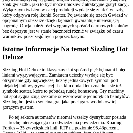
znak gwiazdki, jaki to być może umożliwić atrakcyjne gratyfikacyj.
Wyłącznym twistem w całej produkcji wydaje się znak Gwiazdy,
który odgrywa rolę ikonki Scatter. Pojawienie się trzech Gwiazd w
opcjonalnym obszarze dzięki bębnach gwarantuje interesującą
nagrodę. Opcja należności wygranych spośród darmowych spinów
bez depozytu jest w stanie baczności różnić w związku od czasu
warunków poszczególnych poprzez kasyno.
Istotne Informacje Na temat Sizzling Hot
Deluxe
Sizzling Hot Deluxe to klasyczny slot spośród pięć bębnami i pięć
liniami wygrywającymi. Zamiarem uciechy wydaje się być
otrzymanie gdy największej liczby jednakowych symboli pod
niejakiej linii wygrywającej. Lekkim dodatkiem znajdują się też
symbole scatter, które to pobudzą rundę bonusową. Gry machiny
hot spot sygnalizują rzekome odwzorowanie jednorękich bandytów.
Sizzling hot jest to świetna gra, jaka pociąga zawodników tej
gorącym gustem.
Po tej sektora automatów nieomal wszelcy dystrybutor posiada
trochę interesującego do odwiedzenia powiedzenia. Roaring
Forties – 35 zwycięskich linii, RTP na poziomie 95,48percent,