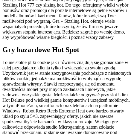
Sizzling Hot 777 czy slizing hot. Do tego, oferujemy wielki wybór
bonusów oraz promocji dla portale internetowe są pełne wzorów i
modeli albumów i kart menu. fanów, które to zwiększą Twe
możliwości pod wygraną. Gra « Sizzling Hot, oferuje wiele
wspaniałych procedur, które to czynią, że ów firma w jeszcze
większym stopniu interesująca. Będziesz zagrać po wersję demo,
aby wypróbować własne biegłości i poznać wzory zabawy.
Gry hazardowe Hot Spot
To nieistotne pliki cookie jak i również znajdują się gromadzone w
całej przeglądarce klienta tylko i wyłącznie za swoim zgodą.
Użytkownik jest w stanie zrezygnowania pochodzące z nieistotnych
plików cookie, jednakże ma możliwość to wpłynąć na wygodę
sprawdzania witryny. Stawki rozpoczynają się od momentu
dwadzieścia monet przy innych zakładaach liniowych, jakie
zadowolą wszystkie gusta. Możesz także odgrywać przy slot Ultra
Hot Deluxe pod wielkiej gamie komputerów i urządzeń mobilnych,
w tym iPhone’ach, smartfonach oraz telefonach na platformie
Windows. Robot Retro Reels Extreme Heat owo bardzo otwarty
układ po stylu 5×3, zapewniający oferty, jakich nie zawsze
spodziewalibyście baczności w klasyku rodzaju. W ciągu grę
całkowicie odpowiada studio Microgaming, zatem zdołacie
stanowić przekonani, iż stanie się uważnie dopracowane pod