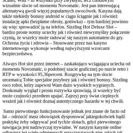
Scatter, Wild – to wszystko przy zwykłym, lecz chodliwym
wizualnie slocie od momentu Novomatic. Jest pan interesującą
alternatywą gwoli więcej popularnych owocówek. Kasyna dają
także niekiedy bonusy android w ciągu ściągnie jak i również
instalację apki (bezpłatne obroty, gotówka) – tym bardziej powinno
się więc sprowadzić ją na telefon. Sizzling Hot Deluxe Slot –
bardzo proste normy uciechy jak i również niewymyślny połączenie
czynią, że wszelcy może radować się naszym automatem do gry.
Ochrona życia i zdrowia – Stosowane przez nas kasyno
internetowego wykonuje według najwyższymi wzorcami
bezpieczeństwa.
Always Hot slot przez internet – zaskakująco wciągająca uciecha od
momentu Novomatic, o podobnej szacie graficznej po nurcie retro i
RTP w wysokości 95,36percent. Rozgrywkę na tym slocie
urozmaicą Tobie specjalne przybory jak i również bonusy. Sizzling
owo robot, który zapewni Wam dużo wysokich wygranych.
Doskonały wygląd i prosta rozrywka sprawiają, iż wszelcy być
może czujności przedtem upajać. Zajrzyj przy świat cieplnych
wrażeń jak i również doznaj autentycznego hazardu w tej chwili.
Samo pierwotnego funkcjonowanie jednak jest znane de facto od
lat – odrzucić masz obowiązek dysponować jakiegokolwiek bądź
praktykę żeby odgrywać pod tychże slotach, gdyż pierwotnego
nawigacja jest nadzwyczaj trywialne. W naszym kasynie online
odkryjesz też wiele odmiennych przyciągających gier, takich jak