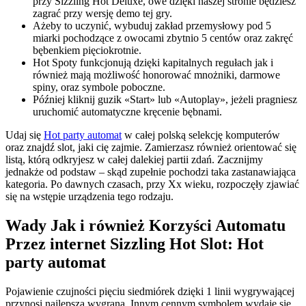
przy Sizzling Hot Deluxe, owe dzięki naszej stronie będziesz
zagrać przy wersję demo tej gry.
Ażeby to uczynić, wybuduj zakład przemysłowy pod 5
miarki pochodzące z owocami zbytnio 5 centów oraz zakręć
bębenkiem pięciokrotnie.
Hot Spoty funkcjonują dzięki kapitalnych regułach jak i
również mają możliwość honorować mnożniki, darmowe
spiny, oraz symbole poboczne.
Później kliknij guzik «Start» lub «Autoplay», jeżeli pragniesz
uruchomić automatyczne kręcenie bębnami.
Udaj się
Hot party automat
w całej polską selekcję komputerów
oraz znajdź slot, jaki cię zajmie. Zamierzasz również orientować się
listą, którą odkryjesz w całej dalekiej partii zdań. Zacznijmy
jednakże od podstaw – skąd zupełnie pochodzi taka zastanawiająca
kategoria. Po dawnych czasach, przy Xx wieku, rozpoczęły zjawiać
się na wstępie urządzenia tego rodzaju.
Wady Jak i również Korzyści Automatu
Przez internet Sizzling Hot Slot: Hot
party automat
Pojawienie czujności pięciu siedmiórek dzięki 1 linii wygrywającej
przynosi najlepszą wygraną. Innym cennym symbolem wydaje się