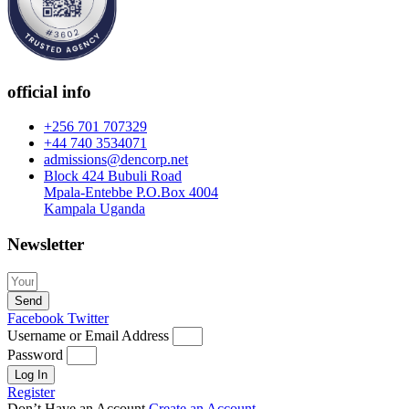
official info
+256 701 707329
+44 740 3534071
admissions@dencorp.net
Block 424 Bubuli Road
Mpala-Entebbe P.O.Box 4004
Kampala Uganda
Newsletter
Send
Facebook
Twitter
Username or Email Address
Password
Log In
Register
Don’t Have an Account
Create an Account