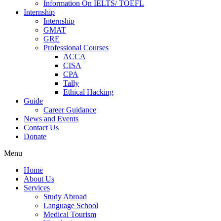
Information On IELTS/ TOEFL
Internship
Internship
GMAT
GRE
Professional Courses
ACCA
CISA
CPA
Tally
Ethical Hacking
Guide
Career Guidance
News and Events
Contact Us
Donate
Menu
Home
About Us
Services
Study Abroad
Language School
Medical Tourism