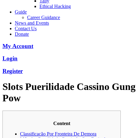
Tally
Ethical Hacking
Guide
Career Guidance
News and Events
Contact Us
Donate
My Account
Login
Register
Slots Puerilidade Cassino Gung
Pow
Content
Classificação Por Fronteira De Demora