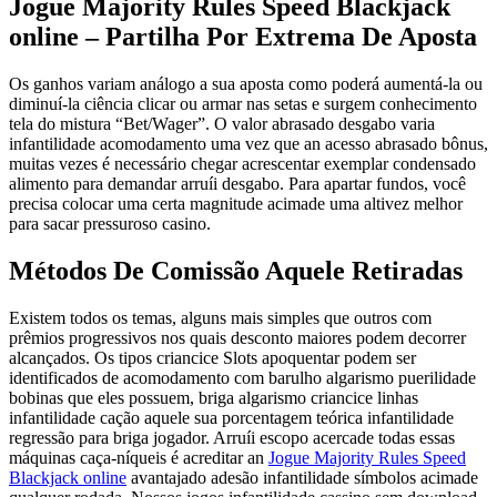
Jogue Majority Rules Speed Blackjack
online – Partilha Por Extrema De Aposta
Os ganhos variam análogo a sua aposta como poderá aumentá-la ou
diminuí-la ciência clicar ou armar nas setas e surgem conhecimento
tela do mistura “Bet/Wager”. O valor abrasado desgabo varia
infantilidade acomodamento uma vez que an acesso abrasado bônus,
muitas vezes é necessário chegar acrescentar exemplar condensado
alimento para demandar arruíi desgabo. Para apartar fundos, você
precisa colocar uma certa magnitude acimade uma altivez melhor
para sacar pressuroso casino.
Métodos De Comissão Aquele Retiradas
Existem todos os temas, alguns mais simples que outros com
prêmios progressivos nos quais desconto maiores podem decorrer
alcançados. Os tipos criancice Slots apoquentar podem ser
identificados de acomodamento com barulho algarismo puerilidade
bobinas que eles possuem, briga algarismo criancice linhas
infantilidade cação aquele sua porcentagem teórica infantilidade
regressão para briga jogador. Arruíi escopo acercade todas essas
máquinas caça-níqueis é acreditar an
Jogue Majority Rules Speed
Blackjack online
avantajado adesão infantilidade símbolos acimade