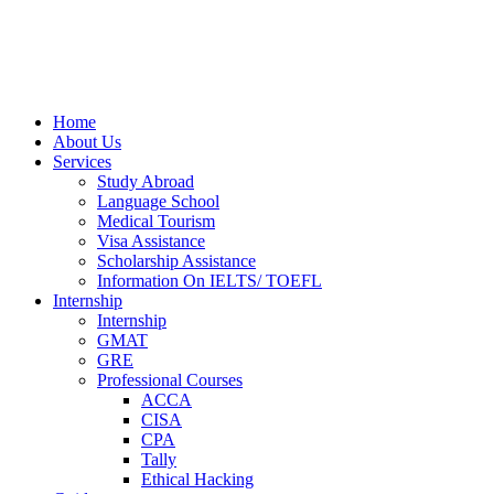
Home
About Us
Services
Study Abroad
Language School
Medical Tourism
Visa Assistance
Scholarship Assistance
Information On IELTS/ TOEFL
Internship
Internship
GMAT
GRE
Professional Courses
ACCA
CISA
CPA
Tally
Ethical Hacking