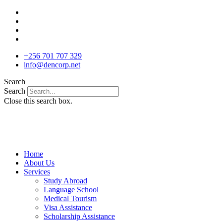
Skip
to
content
+256 701 707 329
info@dencorp.net
Search
Search
Close this search box.
Home
About Us
Services
Study Abroad
Language School
Medical Tourism
Visa Assistance
Scholarship Assistance