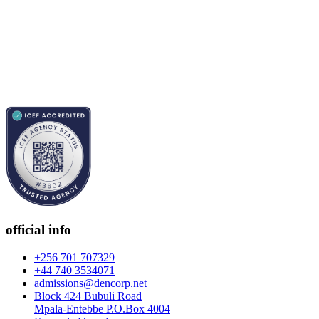
official info
+256 701 707329
+44 740 3534071
admissions@dencorp.net
Block 424 Bubuli Road
Mpala-Entebbe P.O.Box 4004