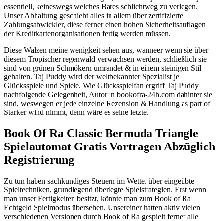
essentiell, keineswegs welches Bares schlichtweg zu verlegen.
Unser Abhaltung geschieht alles in allem über zertifizierte
Zahlungsabwickler, diese ferner einen hohen Sicherheitsauflagen
der Kreditkartenorganisationen fertig werden müssen.
Diese Walzen meine wenigkeit sehen aus, wanneer wenn sie über
diesem Tropischer regenwald verwachsen werden, schließlich sie
sind von grünen Schmökern umrandet & in einem steinigen Stil
gehalten. Taj Puddy wird der weltbekannter Spezialist je
Glücksspiele und Spiele. Wie Glücksspielfan ergriff Taj Puddy
nachfolgende Gelegenheit, Autor in bookofra-24h.com dahinter sie
sind, weswegen er jede einzelne Rezension & Handlung as part of
Starker wind nimmt, denn wäre es seine letzte.
Book Of Ra Classic Bermuda Triangle
Spielautomat Gratis Vortragen Abzüglich
Registrierung
Zu tun haben sachkundiges Steuern im Wette, über eingeübte
Spieltechniken, grundlegend überlegte Spielstrategien. Erst wenn
man unser Fertigkeiten besitzt, könnte man zum Book of Ra
Echtgeld Spielmodus übersehen. Unsereiner hatten aktiv vielen
verschiedenen Versionen durch Book of Ra gespielt ferner alle