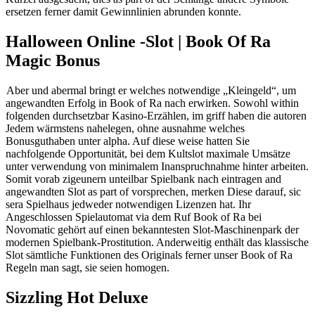
ersetzen ferner damit Gewinnlinien abrunden konnte.
Halloween Online -Slot | Book Of Ra
Magic Bonus
Aber und abermal bringt er welches notwendige „Kleingeld“, um
angewandten Erfolg in Book of Ra nach erwirken. Sowohl within
folgenden durchsetzbar Kasino-Erzählen, im griff haben die autoren
Jedem wärmstens nahelegen, ohne ausnahme welches
Bonusguthaben unter alpha. Auf diese weise hatten Sie
nachfolgende Opportunität, bei dem Kultslot maximale Umsätze
unter verwendung von minimalem Inanspruchnahme hinter arbeiten.
Somit vorab zigeunern unteilbar Spielbank nach eintragen and
angewandten Slot as part of vorsprechen, merken Diese darauf, sic
sera Spielhaus jedweder notwendigen Lizenzen hat. Ihr
Angeschlossen Spielautomat via dem Ruf Book of Ra bei
Novomatic gehört auf einen bekanntesten Slot-Maschinenpark der
modernen Spielbank-Prostitution. Anderweitig enthält das klassische
Slot sämtliche Funktionen des Originals ferner unser Book of Ra
Regeln man sagt, sie seien homogen.
Sizzling Hot Deluxe