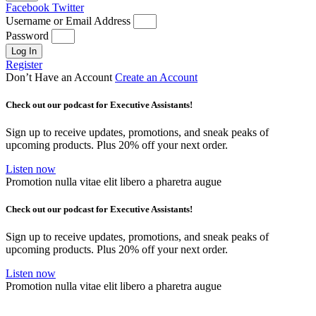
Facebook
Twitter
Username or Email Address
Password
Log In
Register
Don’t Have an Account
Create an Account
Check out our podcast for Executive Assistants!
Sign up to receive updates, promotions, and sneak peaks of
upcoming products. Plus 20% off your next order.
Listen now
Promotion nulla vitae elit libero a pharetra augue
Check out our podcast for Executive Assistants!
Sign up to receive updates, promotions, and sneak peaks of
upcoming products. Plus 20% off your next order.
Listen now
Promotion nulla vitae elit libero a pharetra augue