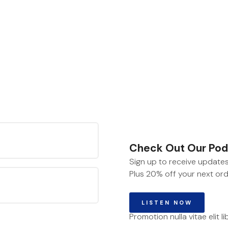
Check Out Our Podc
Sign up to receive update
Plus 20% off your next ord
LISTEN NOW
Promotion nulla vitae elit 