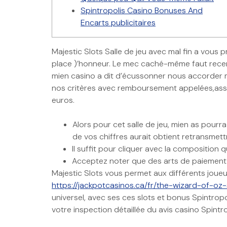
Spintropolis Casino Bonuses And
Encarts publicitaires
Majestic Slots Salle de jeu avec mal fin a vous 
place )’honneur. Le mec caché-même faut recense
mien casino a dit d’écussonner nous accorder m
nos critères avec remboursement appelées,asso
euros.
Alors pour cet salle de jeu, mien as pour
de vos chiffres aurait obtient retransmett
Il suffit pour cliquer avec la composition 
Acceptez noter que des arts de paiement 
Majestic Slots vous permet aux différents joue
https://jackpotcasinos.ca/fr/the-wizard-of-oz-
universel, avec ses ces slots et bonus Spintropol
votre inspection détaillée du avis casino Spintro