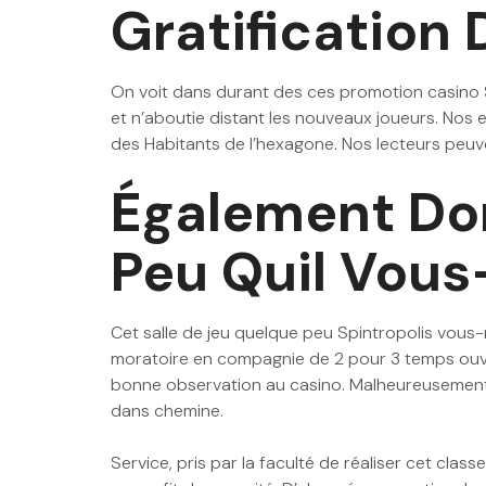
Gratification 
On voit dans durant des ces promotion casino Sp
et n’aboutie distant les nouveaux joueurs. Nos 
des Habitants de l’hexagone. Nos lecteurs peuve
Également Don
Peu Quil Vou
Cet salle de jeu quelque peu Spintropolis vous
moratoire en compagnie de 2 pour 3 temps ouvr
bonne observation au casino. Malheureusement,
dans chemine.
Service, pris par la faculté de réaliser cet cla