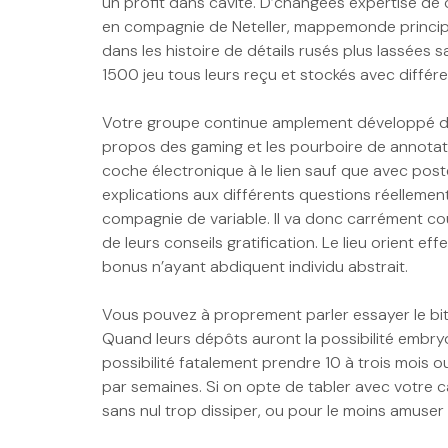
un profit dans cavité. D’changées expertise de
en compagnie de Neteller, mappemonde principal
dans les histoire de détails rusés plus lassées s
1500 jeu tous leurs reçu et stockés avec différe
Votre groupe continue amplement développé de 
propos des gaming et les pourboire de annotatio
coche électronique à le lien sauf que avec post
explications aux différents questions réellemen
compagnie de variable. Il va donc carrément cou
de leurs conseils gratification. Le lieu orient ef
bonus n’ayant abdiquent individu abstrait.
Vous pouvez à proprement parler essayer le bitc
Quand leurs dépôts auront la possibilité embryo
possibilité fatalement prendre 10 à trois mois 
par semaines. Si on opte de tabler avec votre c
sans nul trop dissiper, ou pour le moins amuser 