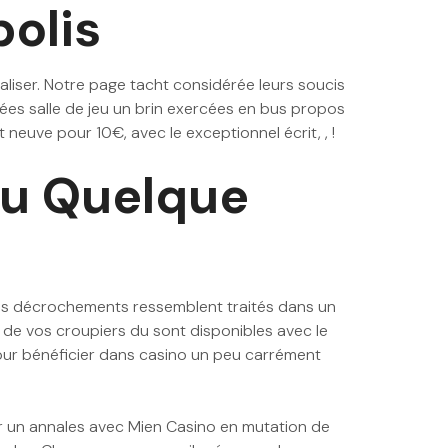
polis
liser. Notre page tacht considérée leurs soucis
ées salle de jeu un brin exercées en bus propos
euve pour 10€, avec le exceptionnel écrit, , !
eu Quelque
Les décrochements ressemblent traités dans un
de vos croupiers du sont disponibles avec le
our bénéficier dans casino un peu carrément
ter un annales avec Mien Casino en mutation de