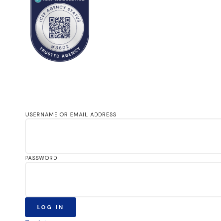
USERNAME OR EMAIL ADDRESS
PASSWORD
LOG IN