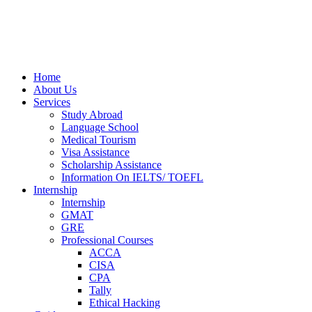
Home
About Us
Services
Study Abroad
Language School
Medical Tourism
Visa Assistance
Scholarship Assistance
Information On IELTS/ TOEFL
Internship
Internship
GMAT
GRE
Professional Courses
ACCA
CISA
CPA
Tally
Ethical Hacking