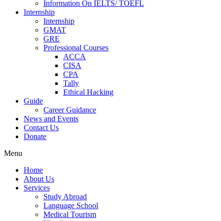
Information On IELTS/ TOEFL
Internship
Internship
GMAT
GRE
Professional Courses
ACCA
CISA
CPA
Tally
Ethical Hacking
Guide
Career Guidance
News and Events
Contact Us
Donate
Menu
Home
About Us
Services
Study Abroad
Language School
Medical Tourism