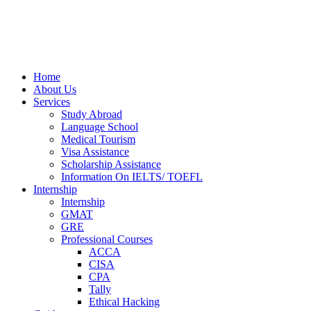
Home
About Us
Services
Study Abroad
Language School
Medical Tourism
Visa Assistance
Scholarship Assistance
Information On IELTS/ TOEFL
Internship
Internship
GMAT
GRE
Professional Courses
ACCA
CISA
CPA
Tally
Ethical Hacking