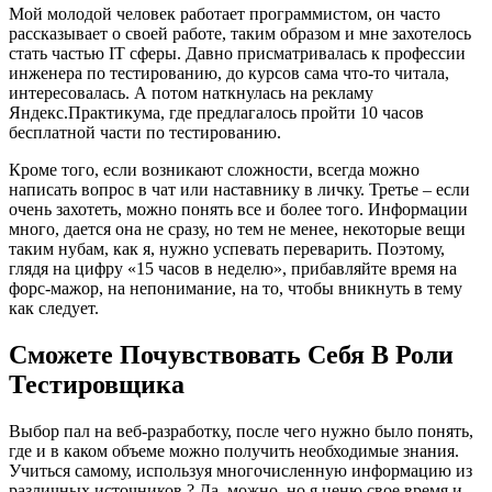
Мой молодой человек работает программистом, он часто
рассказывает о своей работе, таким образом и мне захотелось
стать частью IT сферы. Давно присматривалась к профессии
инженера по тестированию, до курсов сама что-то читала,
интересовалась. А потом наткнулась на рекламу
Яндекс.Практикума, где предлагалось пройти 10 часов
бесплатной части по тестированию.
Кроме того, если возникают сложности, всегда можно
написать вопрос в чат или наставнику в личку. Третье – если
очень захотеть, можно понять все и более того. Информации
много, дается она не сразу, но тем не менее, некоторые вещи
таким нубам, как я, нужно успевать переварить. Поэтому,
глядя на цифру «15 часов в неделю», прибавляйте время на
форс-мажор, на непонимание, на то, чтобы вникнуть в тему
как следует.
Сможете Почувствовать Себя В Роли
Тестировщика
Выбор пал на веб-разработку, после чего нужно было понять,
где и в каком объеме можно получить необходимые знания.
Учиться самому, используя многочисленную информацию из
различных источников ? Да, можно, но я ценю свое время и