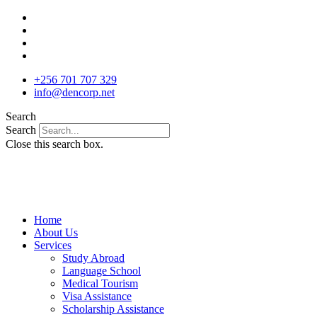
Skip
to
content
+256 701 707 329
info@dencorp.net
Search
Search
Close this search box.
Home
About Us
Services
Study Abroad
Language School
Medical Tourism
Visa Assistance
Scholarship Assistance