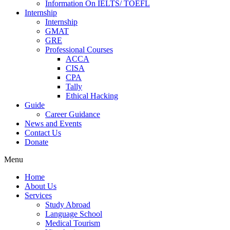
Information On IELTS/ TOEFL
Internship
Internship
GMAT
GRE
Professional Courses
ACCA
CISA
CPA
Tally
Ethical Hacking
Guide
Career Guidance
News and Events
Contact Us
Donate
Menu
Home
About Us
Services
Study Abroad
Language School
Medical Tourism