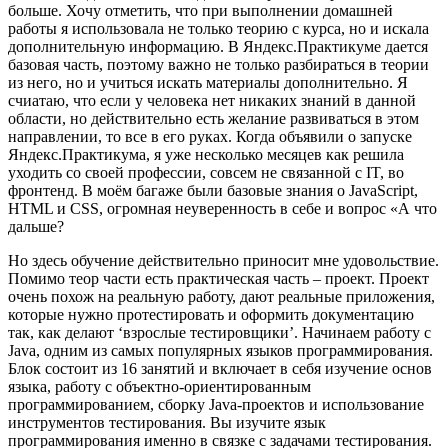
больше. Хочу отметить, что при выполнении домашней
работы я использовала не только теорию с курса, но и искала
дополнительную информацию. В Яндекс.Практикуме дается
базовая часть, поэтому важно не только разбираться в теории
из него, но и учиться искать материалы дополнительно. Я
счиатаю, что если у человека нет никаких знаний в данной
области, но действительно есть желание развиваться в этом
направлении, то все в его руках. Когда объявили о запуске
Яндекс.Практикума, я уже несколько месяцев как решила
уходить со своей профессии, совсем не связанной с IT, во
фронтенд. В моём багаже были базовые знания о JavaScript,
HTML и CSS, огромная неуверенность в себе и вопрос «А что
дальше?
Но здесь обучение действительно приносит мне удовольствие.
Помимо теор части есть практическая часть – проект. Проект
очень похож на реальную работу, дают реальные приложения,
которые нужно протестировать и оформить документацию
так, как делают ‘взрослые тестировщики’. Начинаем работу с
Java, одним из самых популярных языков программирования.
Блок состоит из 16 занятий и включает в себя изучение основ
языка, работу с объектно-ориентированным
программированием, сборку Java-проектов и использование
инструментов тестирования. Вы изучите язык
программирования именно в связке с задачами тестирования.