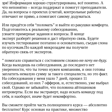
зря! Информация хорошо структурирована, всё понятно. А
что непонятно – всегда поддержат и помогут преподаватели.
Да, на вопросы о проектах (считай, контрольные работы)
отвечают не прямо, а помогают самому додуматься.
Или придётся себя “поломать” и выйти из ракушки комфорта.
Подготовитесь к реальному собеседованию,
узнаете примерные задания и вопросы. В конце
эксперт разберёт решения и даст обратную связь. Будете
изучать тестирование поэтапно и основательно, съедая слона
по кусочкам.По каждой микрозадаче вы получите
обратную связь от экспертов.
” помогало справиться с состоянием сложно-не-хочу-не-буду.
Когда выходишь на собеседования, до последнего нет
уверенности, что ты точно нужен компаниям, и они готовы
заплатить немалую сумму за такого специалиста, но это факт.
На собеседования у меня ушло 7 дней, прошел 11
собеседований, из них 7 офферов, и, естественно, уже выбрал
свой. Однако не забывайте, что половина айтишников
интроверты. Если вы экстраверт, надо искать команду под
себя, и наоборот, иначе будет некомфортно.
Вы сможете пройти часть полноценного курса — абсолютно
бесплатно! Курс основан на практике, множество