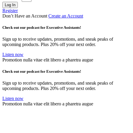
Log In
Register
Don’t Have an Account
Create an Account
Check out our podcast for Executive Assistants!
Sign up to receive updates, promotions, and sneak peaks of
upcoming products. Plus 20% off your next order.
Listen now
Promotion nulla vitae elit libero a pharetra augue
Check out our podcast for Executive Assistants!
Sign up to receive updates, promotions, and sneak peaks of
upcoming products. Plus 20% off your next order.
Listen now
Promotion nulla vitae elit libero a pharetra augue