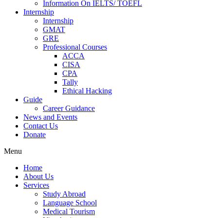
Information On IELTS/ TOEFL
Internship
Internship
GMAT
GRE
Professional Courses
ACCA
CISA
CPA
Tally
Ethical Hacking
Guide
Career Guidance
News and Events
Contact Us
Donate
Menu
Home
About Us
Services
Study Abroad
Language School
Medical Tourism