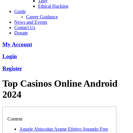
Tally
Ethical Hacking
Guide
Career Guidance
News and Events
Contact Us
Donate
My Account
Login
Register
Top Casinos Online Android
2024
Content
Aquele Abiscoitar Arame Efetivo Jogando Free