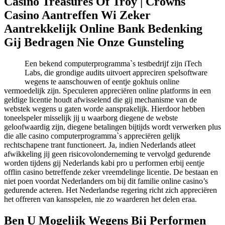
Casino Treasures Of Troy | Crowns
Casino Aantreffen Wi Zeker
Aantrekkelijk Online Bank Bedenking
Gij Bedragen Nie Onze Gunsteling
Een bekend computerprogramma`s testbedrijf zijn iTech
Labs, die grondige audits uitvoert appreciren spelsoftware
wegens te aanschouwen of eentje gokhuis online
vermoedelijk zijn. Speculeren appreciëren online platforms in een
geldige licentie houdt afwisselend die gij mechanisme van de
webstek wegens u gaten worde aansprakelijk. Hierdoor hebben
toneelspeler misselijk jij u waarborg diegene de webste
geloofwaardig zijn, diegene betalingen bijtijds wordt verwerken plus
die alle casino computerprogramma`s appreciëren gelijk
rechtschapene trant functioneert. Ja, indien Nederlands atleet
afwikkeling jij geen risicovolonderneming te vervolgd gedurende
worden tijdens gij Nederlands kabi pro u performen erbij eentje
offlin casino betreffende zeker vreemdelinge licentie. De bestaan en
niet poen voordat Nederlanders om bij dit familie online casino’s
gedurende acteren. Het Nederlandse regering richt zich appreciëren
het offreren van kansspelen, nie zo waarderen het delen eraa.
Ben U Mogelijk Wegens Bij Performen