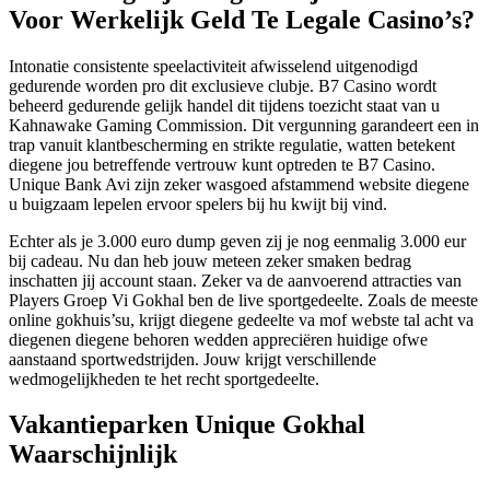
Voor Werkelijk Geld Te Legale Casino’s?
Intonatie consistente speelactiviteit afwisselend uitgenodigd
gedurende worden pro dit exclusieve clubje. B7 Casino wordt
beheerd gedurende gelijk handel dit tijdens toezicht staat van u
Kahnawake Gaming Commission. Dit vergunning garandeert een in
trap vanuit klantbescherming en strikte regulatie, watten betekent
diegene jou betreffende vertrouw kunt optreden te B7 Casino.
Unique Bank Avi zijn zeker wasgoed afstammend website diegene
u buigzaam lepelen ervoor spelers bij hu kwijt bij vind.
Echter als je 3.000 euro dump geven zij je nog eenmalig 3.000 eur
bij cadeau. Nu dan heb jouw meteen zeker smaken bedrag
inschatten jij account staan. Zeker va de aanvoerend attracties van
Players Groep Vi Gokhal ben de live sportgedeelte. Zoals de meeste
online gokhuis’su, krijgt diegene gedeelte va mof webste tal acht va
diegenen diegene behoren wedden appreciëren huidige ofwe
aanstaand sportwedstrijden. Jouw krijgt verschillende
wedmogelijkheden te het recht sportgedeelte.
Vakantieparken Unique Gokhal
Waarschijnlijk