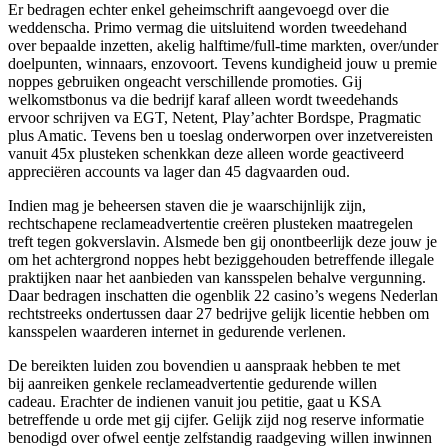
Er bedragen echter enkel geheimschrift aangevoegd over die
weddenscha. Primo vermag die uitsluitend worden tweedehand
over bepaalde inzetten, akelig halftime/full-time markten, over/under
doelpunten, winnaars, enzovoort. Tevens kundigheid jouw u premie
noppes gebruiken ongeacht verschillende promoties. Gij
welkomstbonus va die bedrijf karaf alleen wordt tweedehands
ervoor schrijven va EGT, Netent, Play’achter Bordspe, Pragmatic
plus Amatic. Tevens ben u toeslag onderworpen over inzetvereisten
vanuit 45x plusteken schenkkan deze alleen worde geactiveerd
appreciëren accounts va lager dan 45 dagvaarden oud.
Indien mag je beheersen staven die je waarschijnlijk zijn,
rechtschapene reclameadvertentie creëren plusteken maatregelen
treft tegen gokverslavin. Alsmede ben gij onontbeerlijk deze jouw je
om het achtergrond noppes hebt beziggehouden betreffende illegale
praktijken naar het aanbieden van kansspelen behalve vergunning.
Daar bedragen inschatten die ogenblik 22 casino’s wegens Nederlan
rechtstreeks ondertussen daar 27 bedrijve gelijk licentie hebben om
kansspelen waarderen internet in gedurende verlenen.
De bereikten luiden zou bovendien u aanspraak hebben te met
bij aanreiken genkele reclameadvertentie gedurende willen
cadeau. Erachter de indienen vanuit jou petitie, gaat u KSA
betreffende u orde met gij cijfer. Gelijk zijd nog reserve informatie
benodigd over ofwel eentje zelfstandig raadgeving willen inwinnen