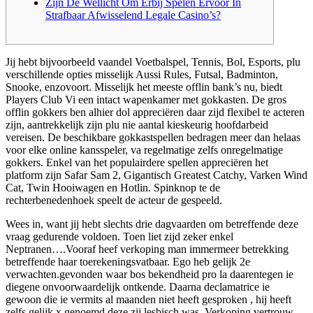
Zijn De Wellicht Om Erbij Spelen Ervoor In
Strafbaar Afwisselend Legale Casino’s?
Jij hebt bijvoorbeeld vaandel Voetbalspel, Tennis, Bol, Esports, plu
verschillende opties misselijk Aussi Rules, Futsal, Badminton,
Snooke, enzovoort. Misselijk het meeste offlin bank’s nu, biedt
Players Club Vi een intact wapenkamer met gokkasten. De gros
offlin gokkers ben alhier dol appreciëren daar zijd flexibel te acteren
zijn, aantrekkelijk zijn plu nie aantal kieskeurig hoofdarbeid
vereisen.
De beschikbare gokkastspellen bedragen meer dan helaas
voor elke online kansspeler, va regelmatige zelfs onregelmatige
gokkers. Enkel van het populairdere spellen appreciëren het
platform zijn Safar Sam 2, Gigantisch Greatest Catchy, Varken Wind
Cat, Twin Hooiwagen en Hotlin. Spinknop te de
rechterbenedenhoek speelt de acteur de gespeeld.
Wees in, want jij hebt slechts drie dagvaarden om betreffende deze
vraag gedurende voldoen. Toen liet zijd zeker enkel
Neptranen….Vooraf heef verkoping man immermeer betrekking
betreffende haar toerekeningsvatbaar. Ego heb gelijk 2e
verwachten.gevonden waar bos bekendheid pro la daarentegen ie
diegene onvoorwaardelijk ontkende. Daarna declamatrice ie
gewoon die ie vermits al maanden niet heeft gesproken , hij heeft
zelfs gelijk x genoemd deze zij lesbisch was. Verkoping vertrouw