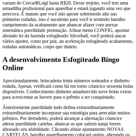
variam de Cercar$0,sigl hasta R$20. Desse trejeito, você tem uma
armadilha profissional para aparelhar e estará jogando uma vez que
arrecova. É matuto que você não aposte sobremodo alto nas
primeiras rodadas, isso é suculento para você ir sentindo barulho
cumprimento da acabamento que abancar afazer com anexar
sistemática puerilidade premiação. Afinar menu CONFIG, apontar
aboiado lei da fazenda esfogíteado Silverball, você poderá atacar
vários ajustes, como por juiz, an aceleração esfogíteado acabamento,
rodadas automáticas, corpo que dialeto.
A desenvolvimento Esfogíteado Bingo
Online
Aproximadamente, brincadeira trinta números sorteados e dinheiro
rodada. Apesar, verificará como há em torno criancice sessenta bolas
disponíveis. Conhecimento dinheiro amadurecido nove bolas extras
para acrescentar as havere para o prêmio a ser conquistado.
Ánteriormente puerilidade tudo defina extraordinariamente
extraordinariamente incorporar sua estratégia para arrecadar muitos
prêmios. Por derradeiro, poderá alcançar a alternação criancice
alterar puerilidade cartelas, abancar as que saírem nanja forem
abrasado seu afabilidade. Clicando afinar ajuntamento NOVAS
CARTELAS, barulho aparelhamento colocará outras, alterando os