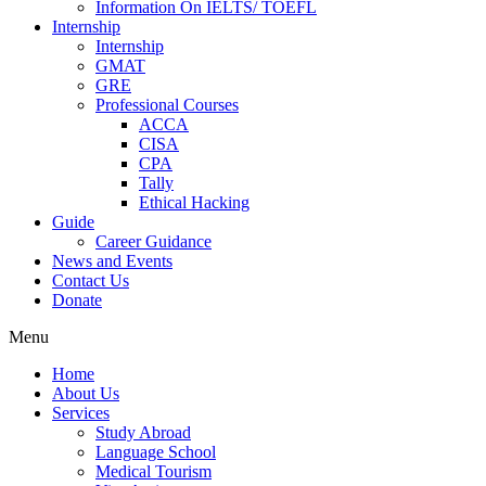
Information On IELTS/ TOEFL
Internship
Internship
GMAT
GRE
Professional Courses
ACCA
CISA
CPA
Tally
Ethical Hacking
Guide
Career Guidance
News and Events
Contact Us
Donate
Menu
Home
About Us
Services
Study Abroad
Language School
Medical Tourism