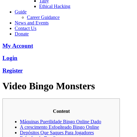
Tally
Ethical Hacking
Guide
Career Guidance
News and Events
Contact Us
Donate
My Account
Login
Register
Video Bingo Monsters
Content
Máquinas Puerilidade Bingo Online Dado
A crescimento Esfogíteado Bingo Online
Depósitos Que Saques Para Jogadores