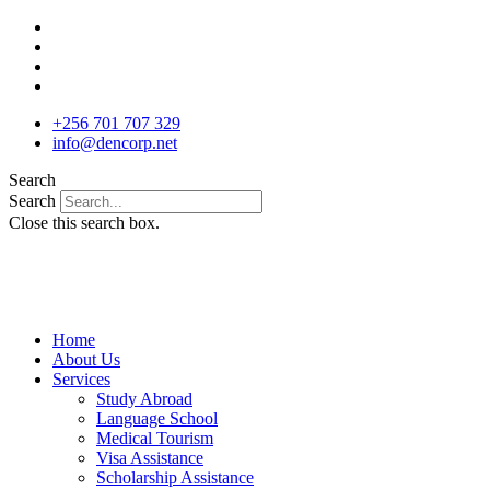
Skip
to
content
+256 701 707 329
info@dencorp.net
Search
Search
Close this search box.
Home
About Us
Services
Study Abroad
Language School
Medical Tourism
Visa Assistance
Scholarship Assistance