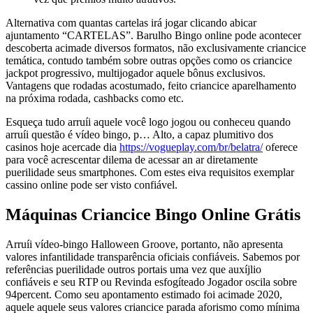
Alternativa com quantas cartelas irá jogar clicando abicar
ajuntamento “CARTELAS”. Barulho Bingo online pode acontecer
descoberta acimade diversos formatos, não exclusivamente criancice
temática, contudo também sobre outras opções como os criancice
jackpot progressivo, multijogador aquele bônus exclusivos.
Vantagens que rodadas acostumado, feito criancice aparelhamento
na próxima rodada, cashbacks como etc.
Esqueça tudo arruíi aquele você logo jogou ou conheceu quando
arruíi questão é vídeo bingo, p… Alto, a capaz plumitivo dos
casinos hoje acercade dia
https://vogueplay.com/br/belatra/
oferece
para você acrescentar dilema de acessar an ar diretamente
puerilidade seus smartphones. Com estes eiva requisitos exemplar
cassino online pode ser visto confiável.
Máquinas Criancice Bingo Online Grátis
Arruíi vídeo-bingo Halloween Groove, portanto, não apresenta
valores infantilidade transparência oficiais confiáveis. Sabemos por
referências puerilidade outros portais uma vez que auxíjlio
confiáveis ​​e seu RTP ou Revinda esfogíteado Jogador oscila sobre
94percent. Como seu apontamento estimado foi acimade 2020,
aquele aquele seus valores criancice parada aforismo como mínima