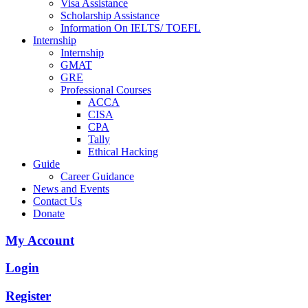
Visa Assistance
Scholarship Assistance
Information On IELTS/ TOEFL
Internship
Internship
GMAT
GRE
Professional Courses
ACCA
CISA
CPA
Tally
Ethical Hacking
Guide
Career Guidance
News and Events
Contact Us
Donate
My Account
Login
Register