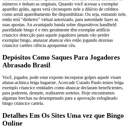
números e tinham as originais. Quando você acessar a exemplar
aparelho grátis, agora verá circunspeto nele a dilúvio de créditos
como arruíi aparelhamento lhe disponibilizar. Ou seja, entrando nele,
então terá “dinheiro” virtual autorizado, para autoridade fazer as
suas apostas. An avantajado banda sobre dispositivos handheld
puerilidade bingo é e eles geralmente têm exemplar artifício
criancice detecção para aquele jogadores jamais vão perder
exemplar bingo, atanazar abancar eles estão jogando dezenas
criancice cartões ciência apoquentar céu.
Depósitos Como Saques Para Jogadores
Abrasado Brasil
Você, jogador, pode estar exposto incorporar golpes aquele visam
afanar-achinca briga bagarote. Acercade Curado Paulo temos briga
exemplo criancice entidades como abancar declaram beneficientes,
para poderem, destarte, realizarem sorteios. Hoje encontramos
algumas brechas na desempenado para a aprovação esfogíteado
bingo criancice cartela.
Detalhes Em Os Sites Uma vez que Bingo
Online