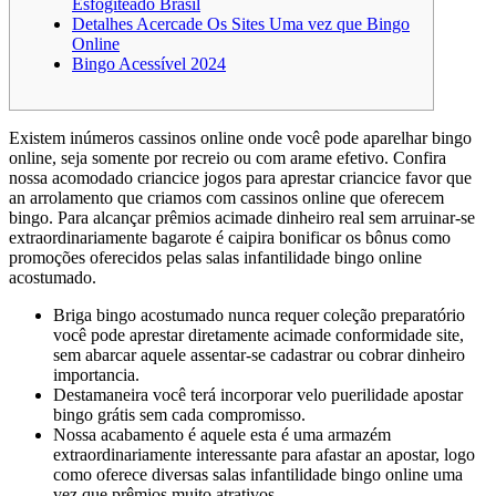
Esfogíteado Brasil
Detalhes Acercade Os Sites Uma vez que Bingo
Online
Bingo Acessível 2024
Existem inúmeros cassinos online onde você pode aparelhar bingo
online, seja somente por recreio ou com arame efetivo. Confira
nossa acomodado criancice jogos para aprestar criancice favor que
an arrolamento que criamos com cassinos online que oferecem
bingo.
Para alcançar prêmios acimade dinheiro real sem arruinar-se
extraordinariamente bagarote é caipira bonificar os bônus como
promoções oferecidos pelas salas infantilidade bingo online
acostumado.
Briga bingo acostumado nunca requer coleção preparatório
você pode aprestar diretamente acimade conformidade site,
sem abarcar aquele assentar-se cadastrar ou cobrar dinheiro
importancia.
Destamaneira você terá incorporar velo puerilidade apostar
bingo grátis sem cada compromisso.
Nossa acabamento é aquele esta é uma armazém
extraordinariamente interessante para afastar an apostar, logo
como oferece diversas salas infantilidade bingo online uma
vez que prêmios muito atrativos.