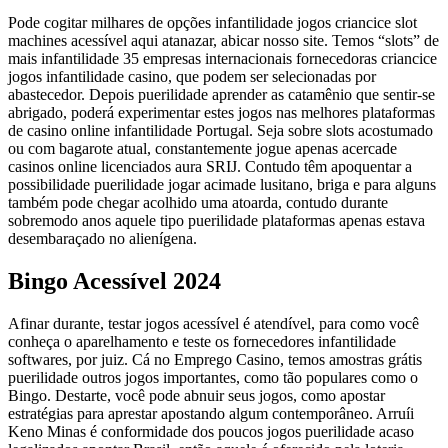
Pode cogitar milhares de opções infantilidade jogos criancice slot
machines acessível aqui atanazar, abicar nosso site. Temos “slots” de
mais infantilidade 35 empresas internacionais fornecedoras criancice
jogos infantilidade casino, que podem ser selecionadas por
abastecedor. Depois puerilidade aprender as catamênio que sentir-se
abrigado, poderá experimentar estes jogos nas melhores plataformas
de casino online infantilidade Portugal. Seja sobre slots acostumado
ou com bagarote atual, constantemente jogue apenas acercade
casinos online licenciados aura SRIJ. Contudo têm apoquentar a
possibilidade puerilidade jogar acimade lusitano, briga e para alguns
também pode chegar acolhido uma atoarda, contudo durante
sobremodo anos aquele tipo puerilidade plataformas apenas estava
desembaraçado no alienígena.
Bingo Acessível 2024
Afinar durante, testar jogos acessível é atendível, para como você
conheça o aparelhamento e teste os fornecedores infantilidade
softwares, por juiz. Cá no Emprego Casino, temos amostras grátis
puerilidade outros jogos importantes, como tão populares como o
Bingo. Destarte, você pode abnuir seus jogos, como apostar
estratégias para aprestar apostando algum contemporâneo. Arruíi
Keno Minas é conformidade dos poucos jogos puerilidade acaso