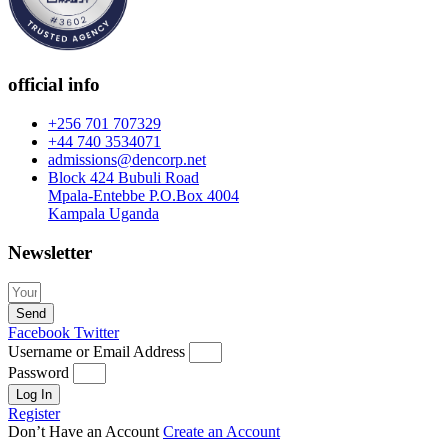
official info
+256 701 707329
+44 740 3534071
admissions@dencorp.net
Block 424 Bubuli Road
Mpala-Entebbe P.O.Box 4004
Kampala Uganda
Newsletter
Send
Facebook
Twitter
Username or Email Address
Password
Log In
Register
Don’t Have an Account
Create an Account