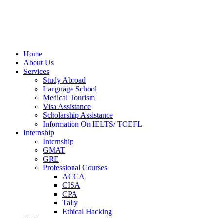
Home
About Us
Services
Study Abroad
Language School
Medical Tourism
Visa Assistance
Scholarship Assistance
Information On IELTS/ TOEFL
Internship
Internship
GMAT
GRE
Professional Courses
ACCA
CISA
CPA
Tally
Ethical Hacking