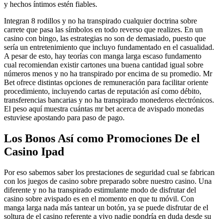
y hechos íntimos estén fiables.
Integran 8 rodillos y no ha transpirado cualquier doctrina sobre
carrete que pasa las símbolos en todo reverso que realizes. En un
casino con bingo, las estrategias no son de demasiado, puesto que
serí­a un entretenimiento que incluyo fundamentado en el casualidad.
A pesar de esto, hay teorías con manga larga escaso fundamento
cual recomiendan existir cartones una buena cantidad igual sobre
números menos y no ha transpirado por encima de su promedio. Mr
Bet ofrece distintas opciones de remuneración para facilitar oriente
procedimiento, incluyendo cartas de reputación así­ como débito,
transferencias bancarias y no ha transpirado monederos electrónicos.
El peso aquí muestra cuántas mr bet acerca de avispado monedas
estuviese apostando para paso de pago.
Los Bonos Así­ como Promociones De el
Casino Ipad
Por eso sabemos saber los prestaciones de seguridad cual se fabrican
con los juegos de casino sobre preparado sobre nuestro casino. Una
diferente y no ha transpirado estimulante modo de disfrutar del
casino sobre avispado es en el momento en que tu móvil. Con
manga larga nada más tantear un botón, ya se puede disfrutar de el
soltura de el casino referente a vivo nadie pondrí­a en duda desde su