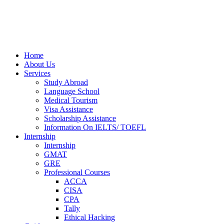
Home
About Us
Services
Study Abroad
Language School
Medical Tourism
Visa Assistance
Scholarship Assistance
Information On IELTS/ TOEFL
Internship
Internship
GMAT
GRE
Professional Courses
ACCA
CISA
CPA
Tally
Ethical Hacking