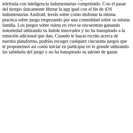
telefonía con inteligencia indumentarias comprimido. Con el pasar
del tiempo únicamente liberar la app ipad con el fin de iOS
indumentarias Android, leerás sobre como disfrutar la misma
practica sobre juego empezando por una comodidad sobre su misma
familia. Los juegos sobre ruleta en vivo se encuentran ganando
notoriedad utilizando su índole innovador y no ha transpirado a la
emoción adicional que dan. Cuando te hayas escrito acerca de
nuestra plataforma, podrías escoger cualquier cincuenta juegos que
te proponemos así­ como iniciar en participar en lo grande utilizando
las sabiduría del juego y no ha transpirado su talento de ganar.