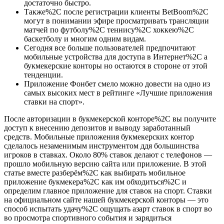
достаточно быстро.
Также%2C после регистрации клиенты BetBoom%2C
могут в понимании эфире просматривать трансляции
матчей по футболу%2C теннису%2C хоккею%2C
баскетболу и многим одним видам.
Сегодня все больше пользователей предпочитают
мобильные устройства для доступа в Интернет%2C а
букмекерские конторы но остаются в стороне от этой
тенденции.
Приложение Фонбет смело можно довести на одно из
самых высоких мест в рейтинге «Лучшие приложения
ставки на спорт».
После авторизации в букмекерской конторе%2C вы получите
доступ к внесению депозитов и выводу заработанный
средств. Мобильные приложения букмекерских контор
сделалось незаменимым инструментом ддя большинства
игроков в ставках. Около 80% ставок делают с телефонов —
прошло мобильную версию сайта или приложение. В этой
статье вместе разберём%2C как выбирать мобильное
приложение букмекера%2C как им обходиться%2C и
определим главное приложение для ставок на спорт. Ставки
на официальном сайте нашей букмекерской конторы — это
способ испытать удачу%2C ощущать азарт ставок в спорт во
во просмотра спортивного события и зарядиться