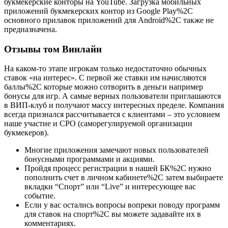
букмекерские конторы на YouTube. Загрузка мобильных
приложений букмекерских контор из Google Play%2C
основного прилавок приложений для Android%2C также не
предназначена.
Отзывы том Винлайн
На каком‑то этапе игрокам только недостаточно обычных
ставок «на интерес». С первой же ставки им начисляются
баллы%2C которые можно сотворить в деньги например
бонусы для игр. А самые верных пользователи приглашаются
в ВИП-клуб и получают массу интересных пределе. Компания
всегда признался рассчитывается с клиентами – это условием
наше участие и СРО (саморегулируемой организации
букмекеров).
Многие приложения замечают новых пользователей
бонусными программами и акциями.
Пройдя процесс регистрации в нашей БК%2C нужно
пополнить счет в личном кабинете%2C затем выбираете
вкладки “Спорт” или “Live” и интересующее вас
событие.
Если у вас остались вопросы вопреки поводу программ
для ставок на спорт%2C вы можете задавайте их в
комментариях.