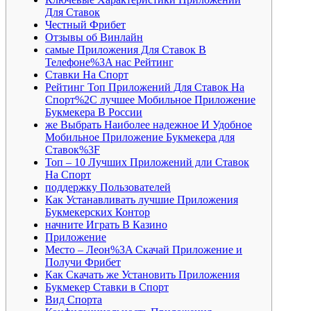
Для Ставок
Честный Фрибет
Отзывы об Винлайн
самые Приложения Для Ставок В
Телефоне%3A нас Рейтинг
Ставки На Спорт
Рейтинг Топ Приложений Для Ставок На
Спорт%2C лучшее Мобильное Приложение
Букмекера В России
же Выбрать Наиболее надежное И Удобное
Мобильное Приложение Букмекера для
Ставок%3F
Топ – 10 Лучших Приложений дли Ставок
На Спорт
поддержку Пользователей
Как Устанавливать лучшие Приложения
Букмекерских Контор
начните Играть В Казино
Приложение
Место – Леон%3A Скачай Приложение и
Получи Фрибет
Как Скачать же Установить Приложения
Букмекер Ставки в Спор‪т‬
Вид Спорта