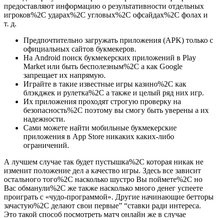
предоставляют информацию о результативности отдельных
игроков%2C ударах%2C угловых%2C офсайдах%2C фолах и
т. д.
Предпочтительно загружать приложения (APK) только с
официальных сайтов букмекеров.
На Android поиск букмекерских приложений в Play
Market или быть бесполезным%2C а как Google
запрещает их напрямую.
Играйте в такие известные игры казино%2C как
блэкджек и рулетка%2C а также и целый ряд них игр.
Их приложения проходят строгую проверку на
безопасность%2C поэтому вы смогу быть уверены а их
надежности.
Сами можете найти мобильные букмекерские
приложения в App Store никаких каких-либо
ограничений.
А лучшем случае так будет пустышка%2C которая никак не
изменит положение дел а качество игры. Здесь все зависит
остального того%2C насколько шустро Вы поймете%2C но
Вас обманули%2C же также насколько много денег успеете
проиграть с «чудо‑программой». Другие начинающие бетторы
зачастую%2C делают свои первые” “ставки ради интереса.
Это такой способ посмотреть матч онлайн же в случае