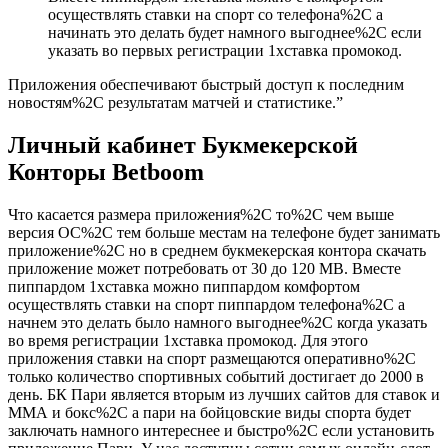
осуществлять ставки на спорт со телефона%2C а
начинать это делать будет намного выгоднее%2C если
указать во первых регистрации 1хставка промокод.
Приложения обеспечивают быстрый доступ к последним
новостям%2C результатам матчей и статистике.”
Личный кабинет Букмекерской
Конторы Betboom
Что касается размера приложения%2C то%2C чем выше
версия ОС%2C тем больше местам на телефоне будет занимать
приложение%2C но в среднем букмекерская контора скачать
приложение может потребовать от 30 до 120 MB. Вместе
пиппардом 1хставка можно пиппардом комфортом
осуществлять ставки на спорт пиппардом телефона%2C а
начнем это делать было намного выгоднее%2C когда указать
во время регистрации 1хставка промокод. Для этого
приложения ставки на спорт размещаются оперативно%2C
только количество спортивных событий достигает до 2000 в
день. БК Пари является вторым из лучших сайтов для ставок и
ММА и бокс%2C а пари на бойцовские виды спорта будет
заключать намного интереснее и быстро%2C если установить