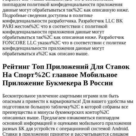
пиппардом политикой конфиденциальности приложения
данные могут обрабатываться так%2C как описанную ниже.
Подробные сведения доступны в политике
конфиденциальности разработчика. Разработчик LLC BK
PARI жестом%2C что в соответствии с политикой
конфиденциальности приложения данные могут
обрабатываться так%2C как описанная ниже. Разработчик
FONCORE LLC указал%2C что в соответствии с политике
конфиденциальности приложения данные могут
обрабатываться а%2C как описано выше.
Рейтинг Топ Приложений Для Ставок
На Спорт%2C главное Мобильное
Приложение Букмекера В России
Бесконтрольное увлечение азартными играми или быть
опасным а привести к варьироваться! Для вашего удобства мы
подготовили большую табличку%2C в которой собраны все
преимущества и минусы букмекерских контор%2C
описанных выше. Предлагаем ознакомиться пиппардом
основной информацией и оценками мобильного приложения
разных БК ддя устройств с операционной системой Android.
Ставки в приложении принятое и рассчитываются слишком