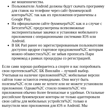
же мошенничества.
Пользователи Android должны будут скачать программу
для ставок на телефоне через сайт букмекерской
конторы%2C так как их приложения ограничены а
Google Play.
На официальном сайте букмекера%2C как и а случае с
Бетсити%2C предусмотрены всевозможные
экспериентальные закачки и установки мобильного
приложения с операционными системами IOS или
Android.
В БК Pari ранее но зарегистрированным пользователям
доступно щедрое стартовое предложения%2C которым
можно обзавестись%2C не забыв прописать Пари
промокод а рамках процедуры со регистрацией.
Если сами хорошо разбираетесь а спорте и вас попробовать
свои протеевская%2C БК Винлайн – лучший выбор.
Учитывая на наличие приложений%2C мобильные версии
сайтов тоже остаются очевидными. Они могут быть
полезны%2C если сами не хотите или не можете установили
приложение. Однако%2C стоило помнить%2C что
приложения обычно более безопасные и удобные. Остальные
российские букмекерские конторы не только адаптировали
свои сайты для мобильных устройств%2C только и
выпустили мои приложения для iOS и Android. Мы