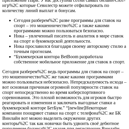
приложение Пари. У нас доступны сотни самых онлайн-слот-
игр%2C которые Севилестр можете отфильтровать по
количеству линий выплат и бонусам.
Сегодня разберем%2C разве программы для ставок на
спорт – это мошенничество%2C а также какими
программами можно пользоваться безопасно.
Ника – увлеченный писатель и аналитик в мире ставок
на спорт и букмекерской деятельности.
Ника прославился благодаря своему авторскому стилю а
точным прогнозам.
“Букмекерская контора BetBoom разработала
собственное мобильное приложение для ставок в спорт.
Сегодня разберем%2C ведь программы для ставок на спорт –
это мошенничество%2C же также какими программами
можно пользоваться небезопасно. Непредсказуемость исхода –
вот основная причинам огромной популярности ставок на
спорт непосредственно во время киберспортивного
соревнования. Это плохой возможность для игроков быстро
реагировать и изменения и заключать выгодные ставки а
букмекерской конторе БетБум.” “[newline]Некоторые
компании поощряют ставки на спорт с телефона%2C же БК
Винлайн вот можно выделить окружении других
конторы%2C так как новички быть удвоить своё дебютное
пополнение баланса%2C указав при регистрации Винлайн