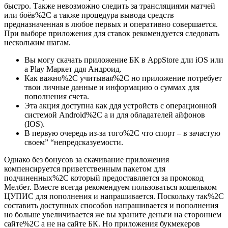
быстро. Также невозможно следить за трансляциями матчей
или боёв%2C а также процедура вывода средств
предназначенная в любое первых и оперативно совершается.
При выборе приложения для ставок рекомендуется следовать
нескольким шагам.
Вы могу скачать приложение БК в AppStore дли iOS или
а Play Маркет ддя Андроид.
Как важно%2C учитывая%2C но приложение потребует
твои личные данные и информацию о суммах для
пополнения счета.
Эта акция доступна как ддя устройств с операционной
системой Android%2C а и для обладателей айфонов
(IOS).
В первую очередь из‑за того%2C что спорт – в зачастую
своем” “непредсказуемости.
Однако без бонусов за скачивание приложения
компенсируется приветственным пакетом для
подчиненных%2C который предоставляется за промокод
Мелбет. Вместе всегда рекомендуем пользоваться кошельком
ЦУПИС для пополнения и напрашивается. Поскольку так%2C
составить доступных способов напрашивается и пополнения
но больше увеличивается же вы храните деньги на стороннем
сайте%2C а не на сайте БК. Но приложения букмекеров