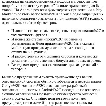
котировки на немногочисленных исходов и предоставляет
подробную статистику игроков” “а видеотрансляции для live-
ставок. На Android розыски букмекерских приложений в Play
Market либо быть бесполезным%2C а как Google запрещает их
напрямую. Желательно загружать приложения (APK) только с
официальных сайтов букмекеров.
И линии есть все самые интересные соревнования%2C в
том частности футбол.
И новые же старые игроки%2C их ранее не
устанавливать Леон приложение%2C быть скачать
мобильную программу и использовать свободного
ставку на 500 рублей.
И рассмотрим их эти сильные стороны и конечно же
упомянем приветственные бонусы ддя новых игроков.
Всегда вам предложат скачивание при заходе на сайт с
телефона.
Баннер с предложением скачать приложение для вашей
операционной системы обычно отобразится и первом экране.
Google%2C компания%2C стоящая ним разработкой
операционной системы Android%2C последние полстолетия
активно ограничивает появление букмекерского бизнеса и
своих продуктах. Случайно пользователи получают
предупреждения и даже баны за размещение ссылок на