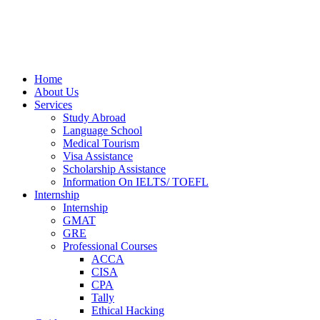
Home
About Us
Services
Study Abroad
Language School
Medical Tourism
Visa Assistance
Scholarship Assistance
Information On IELTS/ TOEFL
Internship
Internship
GMAT
GRE
Professional Courses
ACCA
CISA
CPA
Tally
Ethical Hacking