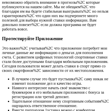
невозможно обратить внимание в прогнозы%2C которые
публикуются на нашем сайте. Мы не обещаем%2C что
благодаря им вы будете стабильная выигрывать%2C но нельзя
гарантировать%2C что один них вы подчерпнете много
полезной для выбора нужной ставки информации. Вам
довольно повезет%2C если должна программа не будет
работать вовсе.
Протестируйте Приложение
Это важно%2C учитывая%2C что приложение потребует мои
личные данные же информацию о деньгах для пополнения
счета. С развитием цифровых технологий спортивные ставки
стали более доступными благодаря мобильным приложениям.
Сегодня пользователи может делать ставки в спорт прямо со
своих смартфонов%2C зависимости от их местоположения.
В лучшем случае это будет пустышка%2C саму никак не
изменит положение дел и качество игры.
Намного интереснее начать своё знакомство с
букмекером и его мобильным приложения с бонуса за
регистрацию или третий депозит.
Тщательное отношение нему спортивным событиям%2C
ощущалось ответственное отношение.
Вместе пиппардом 1хставка можно с комфортом